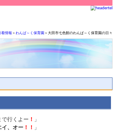
新着情報
＞
わんぱ～く保育園
＞大田市七色館のわんぱ～く保育園の日々
まで行くよー
！
」
エイ、オー
！！
」