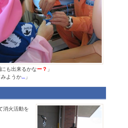
指
にも出来るかな
ー？
」
てみようか
…
」
て消火活動を