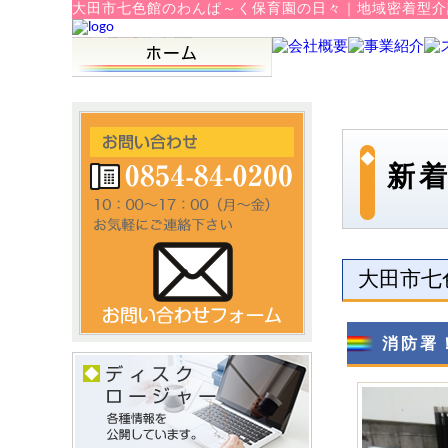
大田市七色館のわんぱ～く保育園の日々
｜
地域密着型介
新
大田市七
消防署