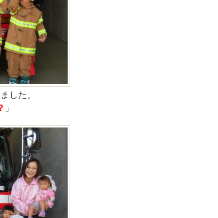
いました。
？
」