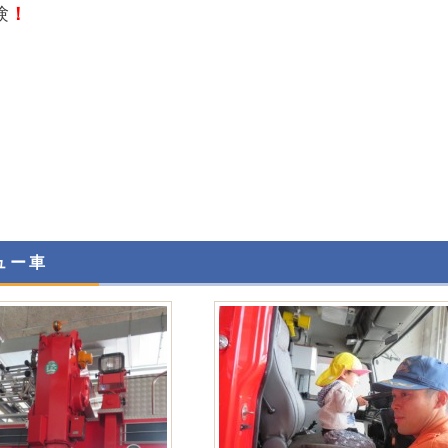
験
！
ュー車