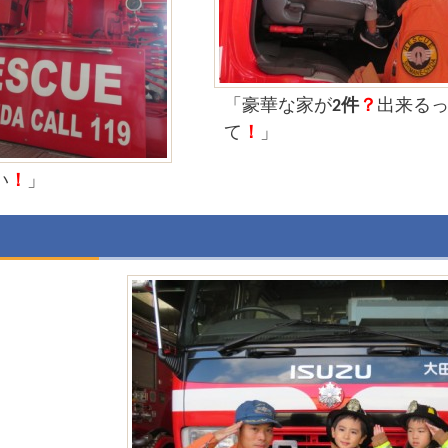
「豪華な家が
2件
？
出来る
て
！
」
い
！
」