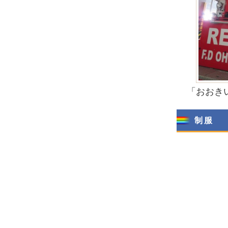
「おおき
制服