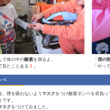
んで体の中の
酸素
を測るよ」
「
僕の
で見たことある
！
」
「やっ
ンベ
は、煙を吸わないよう
マスク
をつけ酸素ボンベを背負っ
うです。
マスク
をつけてみました。