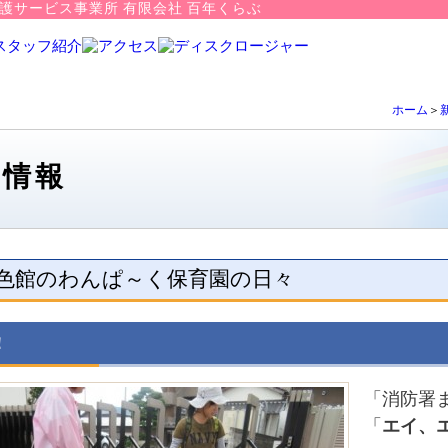
護サービス事業所 有限会社 百年くらぶ
ホーム
＞
着情報
色館のわんぱ～く保育園の日々
！
「消防署
「
エイ、