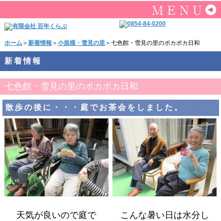
ホーム
＞
新着情報
＞
小規模・雪見の里
＞七色館・雪見の里のポカポカ日和
新着情報
七色館・雪見の里のポカポカ日和
散歩の後に・・・庭でお茶会をしました。
天気が良いので庭で
こんな暑い日は水分し