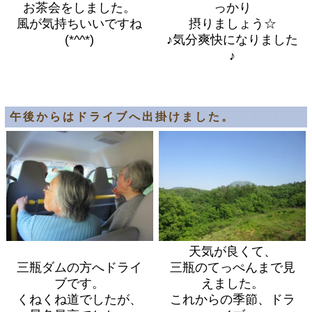
お茶会をしました。
っかり
風が気持ちいいですね
摂りましょう☆
(*^^*)
♪気分爽快になりました
♪
午後からはドライブへ出掛けました。
天気が良くて、
三瓶ダムの方へドライ
三瓶のてっぺんまで見
ブです。
えました。
くねくね道でしたが、
これからの季節、ドラ