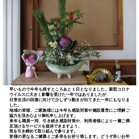
早いもので今年も残すところあと１日となりました。新型コロナ
ウイルスに大きく影響を受けた一年ではありましたが、
日常生活の回復に向けて少しずつ動きが出てきた一年にもなりま
した。
地域の皆様、ご家族様には今年も感染対策や施設運営にご理解ご
協力を頂き心より御礼申し上げます。
来年も職員一同、引き続き感染対策や、利用者様により一層ご満
足頂けるサービスを提供できますよう、
気を引き締めて取り組んで参ります。
皆様の更なるご健勝とご多幸をお祈り致します。どうぞ良いお年