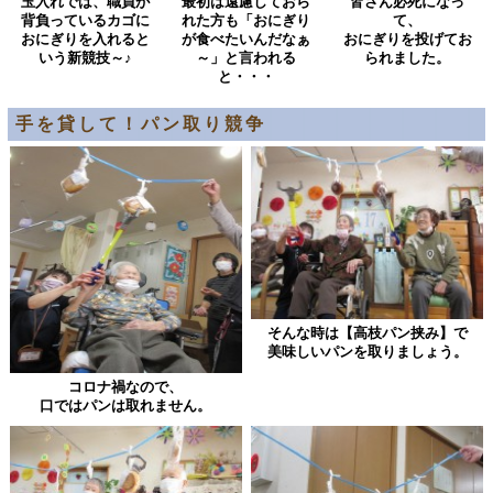
玉入れでは、職員が
最初は遠慮しておら
皆さん必死になっ
背負っているカゴに
れた方も「おにぎり
て、
おにぎりを入れると
が食べたいんだなぁ
おにぎりを投げてお
いう新競技～♪
～」と言われる
られました。
と・・・
手を貸して！パン取り競争
そんな時は【高枝パン挟み】で
美味しいパンを取りましょう。
コロナ禍なので、
口ではパンは取れません。