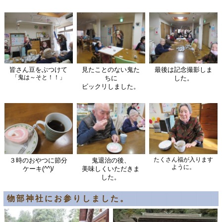
皆さん豆をぶつけて
見たことのない鬼た
最後は記念撮影しま
「鬼は～そと！！」
ちに
した。
ビックリしました。
たくさん福が入ります
３時のおやつに節分
鬼退治の後、
ように。
ケーキ(^^)/
美味しくいただきま
した。
物部神社にお参りしました。