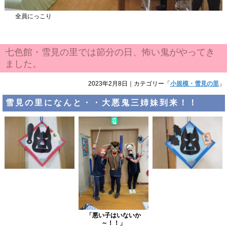
全員にっこり
七色館・雪見の里では節分の日、怖い鬼がやってき
ました。
2023年2月8日
｜カテゴリー「
小規模・雪見の里
」
雪見の里になんと・・大悪鬼三姉妹到来！！
「悪い子はいないか
～！！」