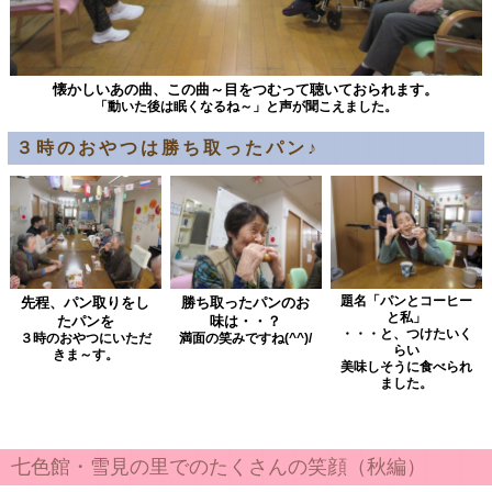
懐かしいあの曲、この曲～目をつむって聴いておられます。
「動いた後は眠くなるね～」と声が聞こえました。
３時のおやつは勝ち取ったパン♪
題名「パンとコーヒー
先程、パン取りをし
勝ち取ったパンのお
と私」
たパンを
味は・・？
・・・と、つけたいく
３時のおやつにいただ
満面の笑みですね(^^)/
らい
きま～す。
美味しそうに食べられ
ました。
七色館・雪見の里でのたくさんの笑顔（秋編）