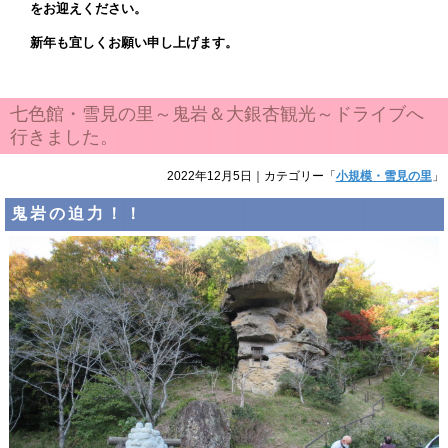
をお迎えください。
新年も宜しくお願い申し上げます。
七色館・雪見の里～鬼岩＆大銀杏観光～ドライブへ
行きました。
2022年12月5日
｜カテゴリー「
小規模・雪見の里
」
鬼岩の迫力！！