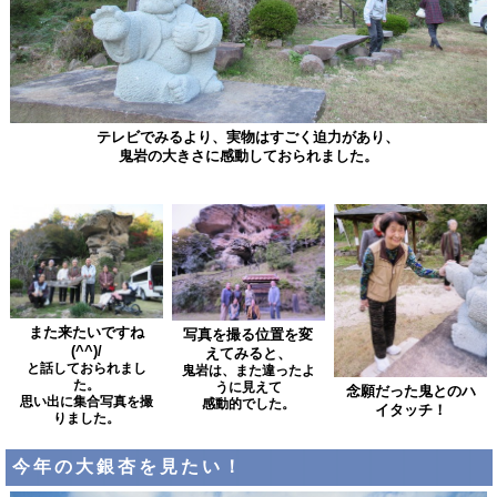
テレビでみるより、実物はすごく迫力があり、
鬼岩の大きさに感動しておられました。
また来たいですね
写真を撮る位置を変
(^^)/
えてみると、
と話しておられまし
鬼岩は、また違ったよ
た。
うに見えて
念願だった鬼とのハ
思い出に集合写真を撮
感動的でした。
イタッチ！
りました。
今年の大銀杏を見たい！