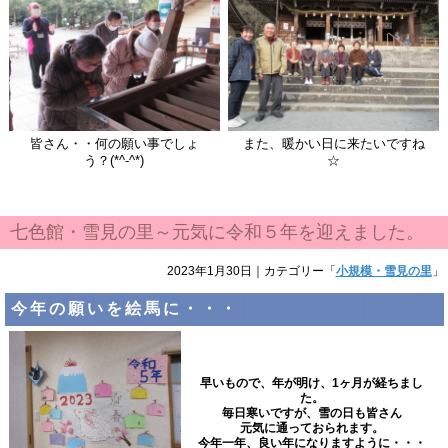
皆さん・・何の願い事でしょ
また、暖かい日に来たいですね
う？(*^-^*)
☆
七色館・雪見の里～元気に令和５年を迎えました。
2023年1月30日
｜カテゴリー「
小規模・雪見の里
」
今年の願いを絵馬に・・・
早いもので、年が明け、1ヶ月が経ちまし
た。
毎日寒いですが、雪の日も皆さん
元気に通っておられます。
今年一年、良い年になりますように・・・