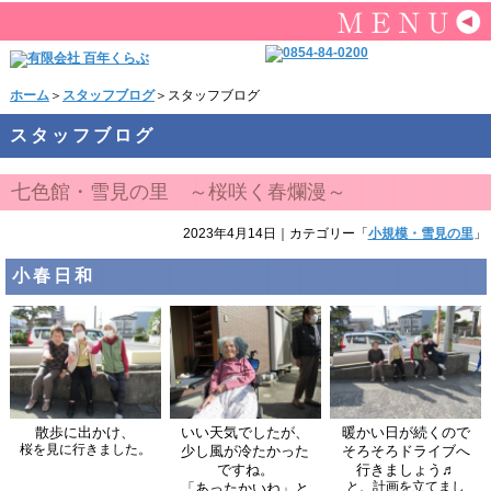
ホーム
＞
スタッフブログ
＞スタッフブログ
スタッフブログ
七色館・雪見の里 ～桜咲く春爛漫～
2023年4月14日
｜カテゴリー「
小規模・雪見の里
」
小春日和
散歩に出かけ、
いい天気でしたが、
暖かい日が続くので
桜を見に行きました。
少し風が冷たかった
そろそろドライブへ
ですね。
行きましょう♬
と、計画を立てまし
「あったかいね」と