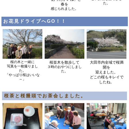
た。
春を
感じられました。
お花見ドライブへGO！！
桜の木と一緒に
桜並木を散歩して
大田市内全域で桜満
写真を一枚撮りまし
３時のおやつにしまし
開を
た。
た。
迎えました。
「やっぱり桜はいいな
どこの桜もキレイで
～」
したね。
桜茶と桜饅頭でお茶会しました。