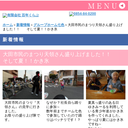
ホーム
＞
新着情報
＞
グループホーム七色
＞大田市民のまつり天領さん盛り上げ
ました！！ そして夏！！かき氷
新着情報
大田市民のまつり天領さん盛り上げました！！
そして夏！！かき氷
大田市民のまつり『天
なぜか？社長自ら踊り
夏真っ盛りのある日
領さん』の見学に行き
に参加～
ゆきみーるを利用して
ました。
数年前までチーム七色
いる青少年達がかき氷
お祭りの盛り上げ隊で
で参加していたので踊
を作ってくれました。
す。
りはバッチリです！？
やっぱり夏にはかき氷
ですね～