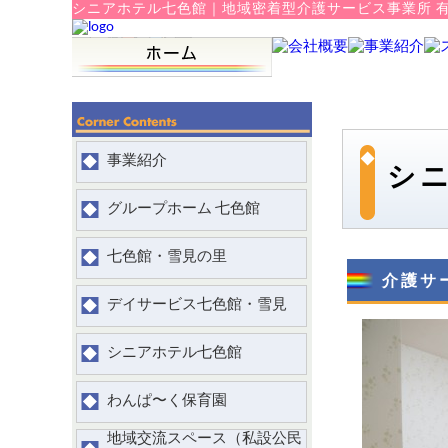
シニアホテル七色館
｜
地域密着型介護サービス事業所 有
事業紹介
シ
グループホーム 七色館
七色館・雪見の里
介護サ
デイサービス七色館・雪見
シニアホテル七色館
わんぱ〜く保育園
地域交流スペース（私設公民