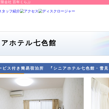
限会社 百年くらぶ
ニアホテル七色館
ービス付き簡易宿泊所 『シニアホテル七色館・雪見